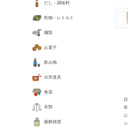
だし・調味料
乾物・レトルト
麺類
お菓子
飲み物
台所道具
食器
日
茶
衣類
に
服飾雑貨
ン