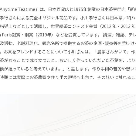
Anytime Teatime」は、日本百貨店と1975年創業の日本茶専門店
孝行さんによる完全オリジナル商品です。小川孝行さんは日本茶／和ハ
指導士などとして活躍し、世界緑茶コンテスト金賞（2012 年・2013 年）、Japa
n Paris銀賞・銅賞（2019年）などを受賞しています。 講演、雑誌、
及活動、老舗料理店、観光名所で提供するお茶の企画 ･販売等を手掛け
。お茶をブレンドすることについて小川さんは、「農家さんがいて、作
茶があることで成り立つこと。おいしく作っていただいた茶葉を、より
僕が担っていると考えています。」と話します。作り手側の苦労や想い
時期には実際にお茶農家や作り手の現場へ出向き、その想いに触れるこ