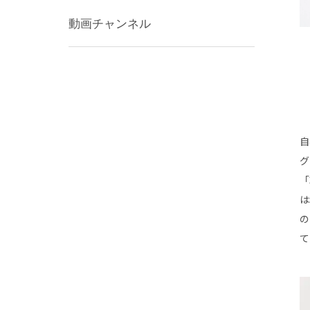
動画チャンネル
自
グ
「
は
の
て