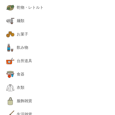
乾物・レトルト
麺類
お菓子
飲み物
台所道具
食器
衣類
服飾雑貨
生活雑貨