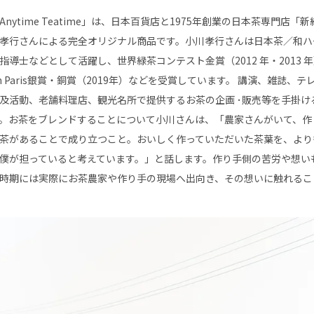
Anytime Teatime」は、日本百貨店と1975年創業の日本茶専門店
孝行さんによる完全オリジナル商品です。小川孝行さんは日本茶／和ハ
指導士などとして活躍し、世界緑茶コンテスト金賞（2012 年・2013 年）、Japa
n Paris銀賞・銅賞（2019年）などを受賞しています。 講演、雑誌、
及活動、老舗料理店、観光名所で提供するお茶の企画 ･販売等を手掛け
。お茶をブレンドすることについて小川さんは、「農家さんがいて、作
茶があることで成り立つこと。おいしく作っていただいた茶葉を、より
僕が担っていると考えています。」と話します。作り手側の苦労や想い
時期には実際にお茶農家や作り手の現場へ出向き、その想いに触れるこ