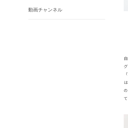
動画チャンネル
自
グ
「
は
の
て