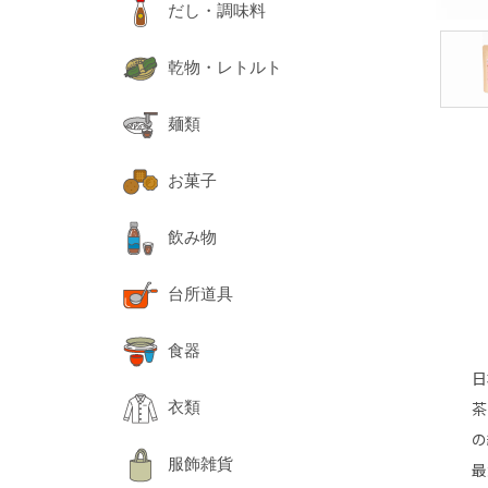
だし・調味料
乾物・レトルト
麺類
お菓子
飲み物
台所道具
食器
日
茶
衣類
の
服飾雑貨
最